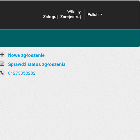
Witamy
Polish
Zaloguj
Zarejestruj
Nowe zgłoszenie
Sprawdź status zgłoszenia
01273358282