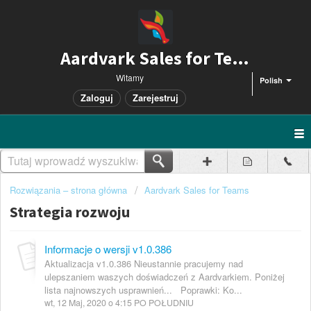
Aardvark Sales for Teams
Witamy
Polish
Zaloguj
Zarejestruj
Rozwiązania – strona główna
Aardvark Sales for Teams
Strategia rozwoju
Informacje o wersji v1.0.386
Aktualizacja v1.0.386 Nieustannie pracujemy nad
ulepszaniem waszych doświadczeń z Aardvarkiem. Poniżej
lista najnowszych usprawnień... Poprawki: Ko...
wt, 12 Maj, 2020 o 4:15 PO POŁUDNIU